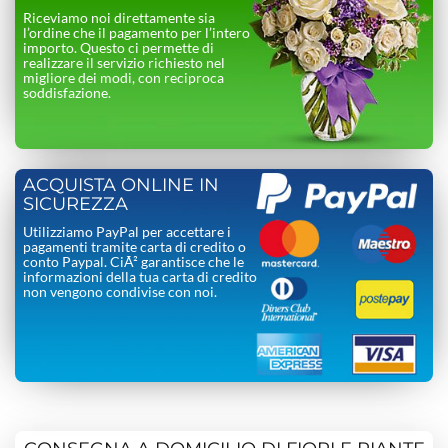
Riceviamo noi direttamente sia
l’ordine che il pagamento per l’intero
importo. Questo ci permette di
realizzare il servizio richiesto nel
migliore dei modi, con reciproca
soddisfazione.
ACQUISTA ONLINE IN
SICUREZZA
Utilizziamo PayPal per accettare i
pagamenti tramite carta di credito o
conto Paypal. CiÃ² garantisce che le
informazioni della tua carta di credito
non vengono condivise con noi.