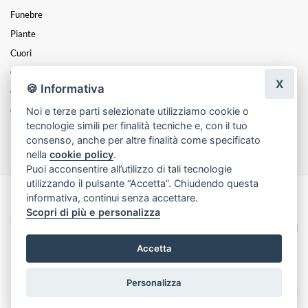
Funebre
Piante
Cuori
Coroncine
X
🍪 Informativa
Composizioni
Noi e terze parti selezionate utilizziamo cookie o
Cesti
tecnologie simili per finalità tecniche e, con il tuo
Festa Della Mamma
consenso, anche per altre finalità come specificato
nella
cookie policy
.
Puoi acconsentire all’utilizzo di tali tecnologie
utilizzando il pulsante “Accetta”. Chiudendo questa
informativa, continui senza accettare.
Made with
by
Infoser.it
-
Realizzazione Siti ecommerce per Fioristi
- ©
Scopri di più e personalizza
2026
Privacy Policy
Cookie Policy
Termini e Condizioni
Accetta
Personalizza