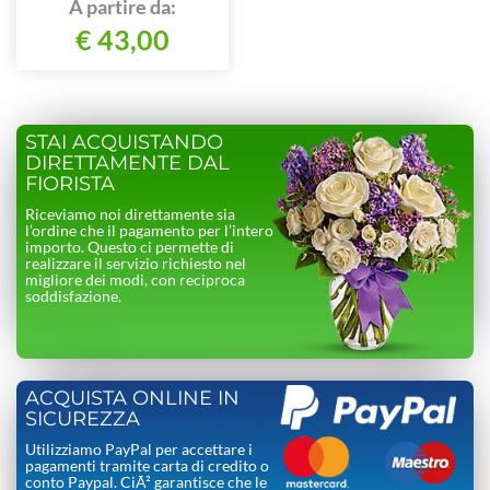
A partire da:
€ 43,00
STAI ACQUISTANDO
DIRETTAMENTE DAL
FIORISTA
Riceviamo noi direttamente sia
l’ordine che il pagamento per l’intero
importo. Questo ci permette di
realizzare il servizio richiesto nel
migliore dei modi, con reciproca
soddisfazione.
ACQUISTA ONLINE IN
SICUREZZA
Utilizziamo PayPal per accettare i
pagamenti tramite carta di credito o
conto Paypal. CiÃ² garantisce che le